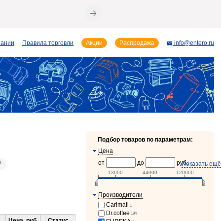
пании
Правила торговли
Акции
Распродажа
info@entero.ru
Подбор товаров по параметрам:
Цена
от
до
руб.
Показать ещё
1
13000
44000
120000
Производители
Carimali
1
Dr.coffee
194
Цена, руб.
Статус