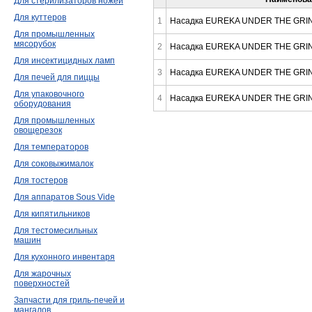
Для стерилизаторов ножей
Для куттеров
1
Насадка EUREKA UNDER THE GRIN
Для промышленных
мясорубок
2
Насадка EUREKA UNDER THE GRIN
Для инсектицидных ламп
3
Насадка EUREKA UNDER THE GRIN
Для печей для пиццы
Для упаковочного
4
Насадка EUREKA UNDER THE GRIN
оборудования
Для промышленных
овощерезок
Для температоров
Для соковыжималок
Для тостеров
Для аппаратов Sous Vide
Для кипятильников
Для тестомесильных
машин
Для кухонного инвентаря
Для жарочных
поверхностей
Запчасти для гриль-печей и
мангалов