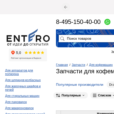
8-495-150-40-00
ОТ
ИДЕИ
ДО
ОТКРЫТИЯ
З
Главная
/
Запчасти
/
Для кофемашин
Запчасти для коф
Для аппаратов для
попкорна
Для шприцов колбасных
Популярные производители
Dr.
Для жарочных шкафов и
печей
Manifesta
1
Популярные
Списком
Для стиральных машин
Для пароварок
Для макароноварок
Наименова