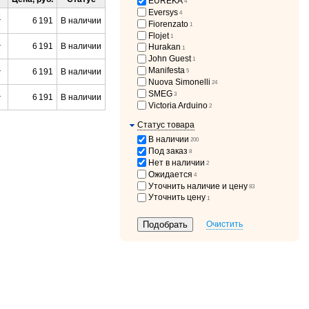
EUREKA
4
Eversys
4
M
6 191
В наличии
Fiorenzato
1
Flojet
1
M
6 191
В наличии
Hurakan
1
John Guest
1
M
Manifesta
6 191
В наличии
5
Nuova Simonelli
24
M
SMEG
3
6 191
В наличии
Victoria Arduino
2
Статус товара
В наличии
200
Под заказ
8
Нет в наличии
2
Ожидается
4
Уточнить наличие и цену
83
Уточнить цену
1
Очистить