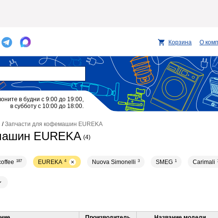
Корзина
О ком
воните в будни с 9:00 до 19:00,
в субботу с 10:00 до 18:00.
/
Запчасти для кофемашин EUREKA
емашин EUREKA
(4)
coffee
187
EUREKA
4
Nuova Simonelli
3
SMEG
1
Carimali
ние
Производитель
Название модели