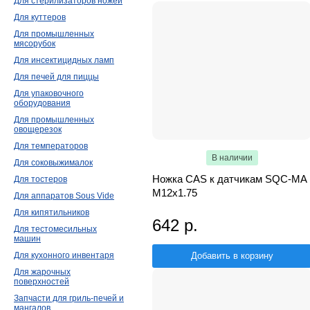
Для стерилизаторов ножей
Для куттеров
Для промышленных
мясорубок
Для инсектицидных ламп
Для печей для пиццы
Для упаковочного
оборудования
Для промышленных
овощерезок
Для температоров
В наличии
Для соковыжималок
Ножка CAS к датчикам SQC-MA
Для тостеров
М12х1.75
Для аппаратов Sous Vide
Для кипятильников
642 р.
Для тестомесильных
машин
Добавить в корзину
Для кухонного инвентаря
Для жарочных
поверхностей
Запчасти для гриль-печей и
мангалов