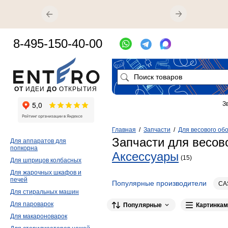
8-495-150-40-00
ОТ
ИДЕИ
ДО
ОТКРЫТИЯ
З
Главная
/
Запчасти
/
Для весового об
Запчасти для весов
Для аппаратов для
попкорна
Аксессуары
(15)
Для шприцов колбасных
Для жарочных шкафов и
печей
Популярные производители
CA
Для стиральных машин
МАССА-К
1
ROBITON
1
Для пароварок
Популярные
Картинкам
Для макароноварок