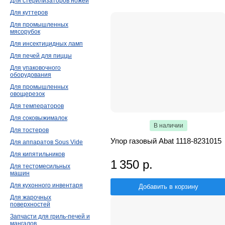
Для стерилизаторов ножей
Для куттеров
Для промышленных
мясорубок
Для инсектицидных ламп
Для печей для пиццы
Для упаковочного
оборудования
Для промышленных
овощерезок
Для температоров
Для соковыжималок
В наличии
Для тостеров
Упор газовый Abat 1118-8231015
Для аппаратов Sous Vide
Для кипятильников
1 350 р.
Для тестомесильных
машин
Для кухонного инвентаря
Добавить в корзину
Для жарочных
поверхностей
Запчасти для гриль-печей и
мангалов