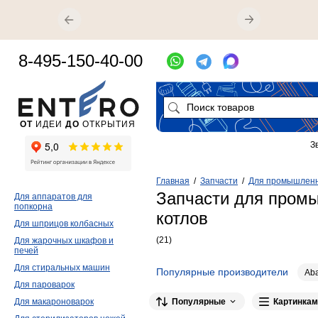
8-495-150-40-00
ОТ
ИДЕИ
ДО
ОТКРЫТИЯ
З
Главная
/
Запчасти
/
Для промышленн
Запчасти для пром
Для аппаратов для
попкорна
котлов
Для шприцов колбасных
(21)
Для жарочных шкафов и
печей
Для стиральных машин
Популярные производители
Aba
Для пароварок
Популярные
Картинкам
Для макароноварок