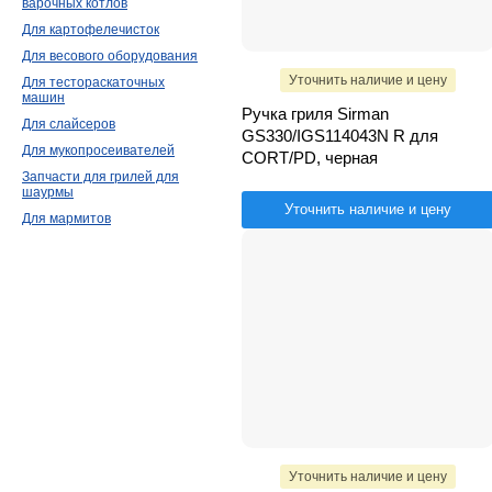
варочных котлов
Для картофелечисток
Для весового оборудования
Уточнить наличие и цену
Для тестораскаточных
машин
Ручка гриля Sirman
Для слайсеров
GS330/IGS114043N R для
Для мукопросеивателей
CORT/PD, черная
Запчасти для грилей для
шаурмы
Уточнить наличие и цену
Для мармитов
Уточнить наличие и цену