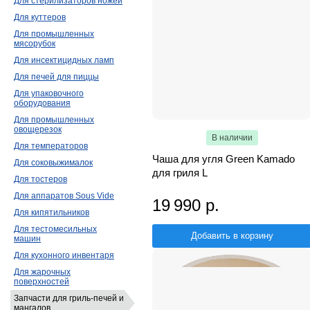
Для стерилизаторов ножей
Для куттеров
Для промышленных
мясорубок
Для инсектицидных ламп
Для печей для пиццы
Для упаковочного
оборудования
Для промышленных
овощерезок
В наличии
Для температоров
Чаша для угля Green Kamado
Для соковыжималок
для гриля L
Для тостеров
Для аппаратов Sous Vide
19 990 р.
Для кипятильников
Для тестомесильных
Добавить в корзину
машин
Для кухонного инвентаря
Для жарочных
поверхностей
Запчасти для гриль-печей и
мангалов