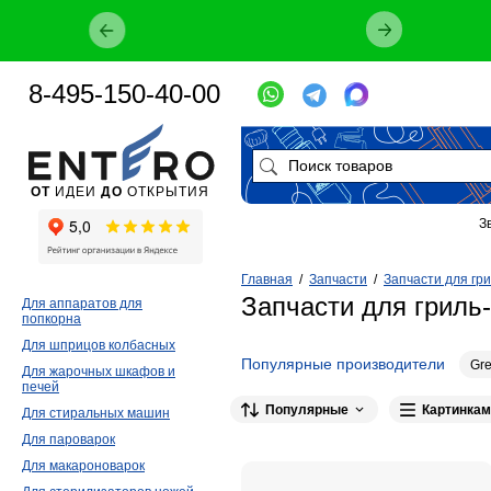
8-495-150-40-00
ОТ
ИДЕИ
ДО
ОТКРЫТИЯ
З
Главная
/
Запчасти
/
Запчасти для гр
Запчасти для гриль
Для аппаратов для
попкорна
Для шприцов колбасных
Популярные производители
Gr
Для жарочных шкафов и
печей
Популярные
Картинкам
Для стиральных машин
Для пароварок
Для макароноварок