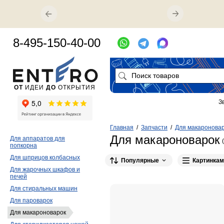
8-495-150-40-00
ОТ
ИДЕИ
ДО
ОТКРЫТИЯ
З
Главная
/
Запчасти
/
Для макаронова
Для макароноварок
Для аппаратов для
попкорна
Для шприцов колбасных
Популярные
Картинкам
Для жарочных шкафов и
печей
Для стиральных машин
Для пароварок
Для макароноварок