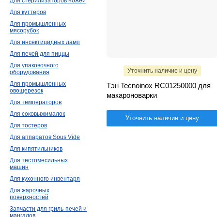
Для стерилизаторов ножей
Для куттеров
Для промышленных
мясорубок
Для инсектицидных ламп
Для печей для пиццы
Для упаковочного
Уточнить наличие и цену
оборудования
Для промышленных
Тэн Tecnoinox RC01250000 для
овощерезок
макароноварки
Для температоров
Для соковыжималок
Уточнить наличие и цену
Для тостеров
Для аппаратов Sous Vide
Для кипятильников
Для тестомесильных
машин
Для кухонного инвентаря
Для жарочных
поверхностей
Запчасти для гриль-печей и
мангалов