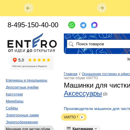
8-495-150-40-00
ОТ
ИДЕИ
ДО
ОТКРЫТИЯ
З
Главная
/
Оснащение гостиниц и офис
чистки обуви VIATTO
Ключницы и пенальницы
Машинки для чистк
Депозитные ячейки
Аксессуары
(2)
Картотеки
Минибары
Сейфы
Производители машинок для чист
Электронные замки
VIATTO
1
Энергосбережение
Картинками
Машинки для чистки обуви