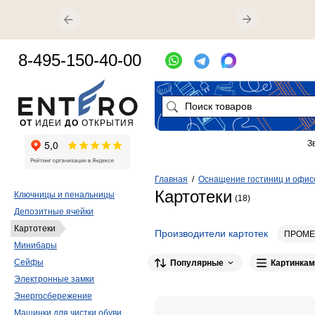
8-495-150-40-00
ОТ
ИДЕИ
ДО
ОТКРЫТИЯ
З
Главная
/
Оснащение гостиниц и офис
Картотеки
Ключницы и пенальницы
(18)
Депозитные ячейки
Картотеки
Производители картотек
ПРОМЕ
Минибары
Сейфы
Популярные
Картинкам
Электронные замки
Энергосбережение
Машинки для чистки обуви