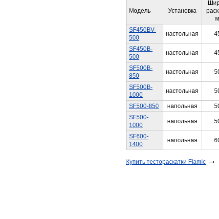
Шир
Модель
Установка
раск
м
SF450BV-
настольная
4
500
SF450B-
настольная
4
500
SF500B-
настольная
5
850
SF500B-
настольная
5
1000
SF500-850
напольная
5
SF500-
напольная
5
1000
SF600-
напольная
6
1400​
Купить тестораскатки Flamic