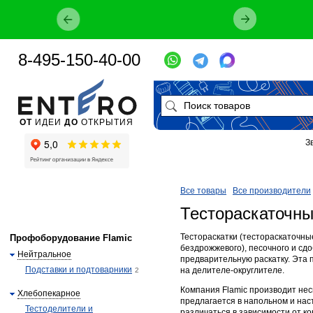
8-495-150-40-00
ОТ
ИДЕИ
ДО
ОТКРЫТИЯ
З
Все товары
Все производители
Тестораскаточны
Тестораскатки (тестораскаточны
Профоборудование Flamic
бездрожжевого), песочного и сд
Нейтральное
предварительную раскатку. Эта
Подставки и подтоварники
на делителе-округлителе.
2
Компания Flamic производит нес
Хлебопекарное
предлагается в напольном и на
Тестоделители и
различаться в зависимости от 