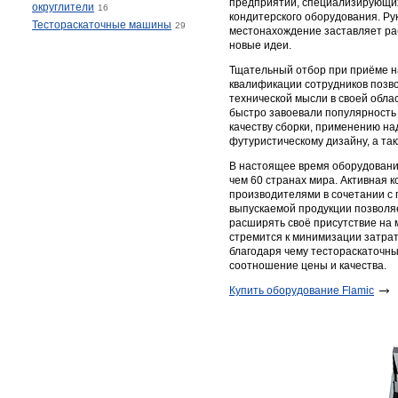
предприятий, специализирующих
округлители
16
кондитерского оборудования. Ру
Тестораскаточные машины
29
местонахождение заставляет ра
новые идеи.
Тщательный отбор при приёме н
квалификации сотрудников позв
технической мысли в своей обла
быстро завоевали популярность 
качеству сборки, применению н
футуристическому дизайну, а та
В настоящее время оборудование
чем 60 странах мира. Активная 
производителями в сочетании с
выпускаемой продукции позволя
расширять своё присутствие на
стремится к минимизации затрат
благодаря чему тестораскаточн
соотношение цены и качества.
Купить оборудование Flamic