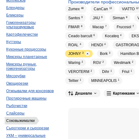
моллюсков
Производители профессиональны
Блендеры
Zumex
48
CanCan
13
VIATTO
12
Бликсеры
Santos
9
JAU
9
Sirman
8
Гомогенизаторы
FIMAR
8
Macap
7
Frucosol
7
ультразвуковые
Картофелечистки
Ceado barcult
6
Kocateq
4
EKS
Куттеры
ROAL
4
HENDI
4
GASTRORA
Кухонные процессоры
JOHNY
3
Bork
3
Hamilton 
Миксеры планетарные
Waring
2
RGV
2
Westmark
2
Миксеры ручные,
гомогенизаторы
VEROTERM
2
Dihr
1
Friul
1
Мясорубки
Tellier
1
MINNEAPOLIS
1
Овощерезки
Открывалки для консервов
Дешевле
Картинками
Протирочные машины
Рыбочистки
Слайсеры
Соковыжималки
Сыротерки и сырорезки
УКМ – универсальные