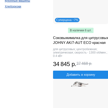
кухонные машины
Хлеборезки
Суперцена −7%
В наличии 6 шт.
Соковыжималка для цитрусовы
JOHNY AK/7-AUT ECO красная
для цитрусовых; центробежная;
электрическая; скорость - 1300 об/мин.;
0.4 кВт
34 845 р.
37 468 р.
Добавить в корзину