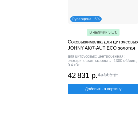
Суперцена −6%
В наличии 5 шт.
Соковыжималка для цитрусовы
JOHNY AK/7-AUT ECO золотая
для цитрусовых; центробежная;
электрическая; скорость - 1300 об/мин.;
0.4 кВт
42 831 р.
45 565 р.
Добавить в корзину