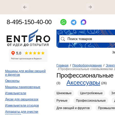
8-495-150-40-00
ОТ
ИДЕИ
ДО
ОТКРЫТИЯ
З
Главная
/
Профоборудование
/
Элект
/
Профессиональные соковыжималки
Машины для мойки овощей
Профессиональные
и фруктов
Овоскопы
Аксессуары
(3)
(26)
Машины панировочные
Шнековые
Центробежные
Эл
Измельчители
Диски для овощерезок
Ручные
Профессиональные
Измельчители отходов
Для овощей и фруктов
Промышле
Аппараты для очистки