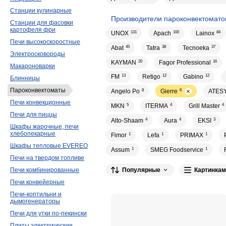
Станции кулинарные
Производители пароконвектомато
Станции для фасовки
картофеля фри
UNOX
131
Apach
100
Lainox
84
Печи высокоскоростные
Abat
45
Tatra
38
Tecnoeka
37
Электросковороды
KAYMAN
20
Fagor Professional
16
Макароноварки
FM
13
Retigo
12
Gabino
12
Блинницы
Пароконвектоматы
Angelo Po
8
Gierre
6
ATES
Печи конвекционные
MKN
5
ITERMA
4
Grill Master
4
Печи для пиццы
Alto-Shaam
4
Aura
4
EKSI
3
Шкафы жарочные, печи
хлебопекарные
Fimor
1
Lefa
1
PRIMAX
1
Шкафы тепловые EVEREO
Assum
1
SMEG Foodservice
1
Печи на твердом топливе
Печи комбинированные
Популярные
Картинкам
Печи конвейерные
Печи-коптильни и
дымогенераторы
Печи для утки по-пекински
Плиты электрические