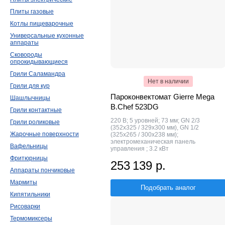
Плиты газовые
Котлы пищеварочные
Универсальные кухонные
аппараты
Сковороды
опрокидывающиеся
Грили Саламандра
Нет в наличии
Грили для кур
Пароконвектомат Gierre Mega
Шашлычницы
B.Chef 523DG
Грили контактные
220 В; 5 уровней; 73 мм; GN 2/3
Грили роликовые
(352x325 / 329x300 мм), GN 1/2
Жарочные поверхности
(325x265 / 300x238 мм);
электромеханическая панель
Вафельницы
управления ; 3.2 кВт
Фритюрницы
253 139 р.
Аппараты пончиковые
Мармиты
Подобрать аналог
Кипятильники
Рисоварки
Термомиксеры