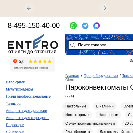
8-495-150-40-00
ОТ
ИДЕИ
ДО
ОТКРЫТИЯ
З
Главная
/
Профоборудование
/
Тепло
Gierre
Вапо-грили
Пароконвектоматы G
Мультихолдеры
(294)
Грили профессиональные
Тандыры
Настольные
В наличии
Элек
Аппараты для донатсов
Инжекторные
Напольные
С 
Аппараты для корн-догов
С электронным управлением
20 у
Пароварки
Для общепита
Для школьной стол
Яйцеварки