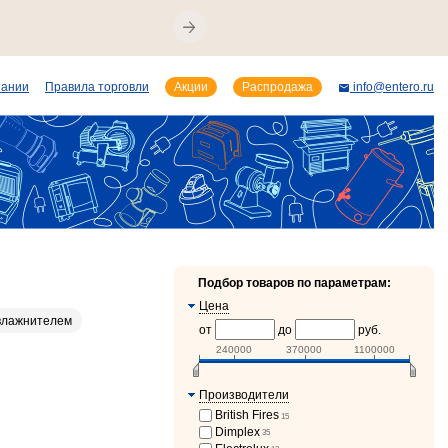
пании
Правила торговли
Акции
Распродажа
info@entero.ru
Подбор товаров по параметрам:
Цена
влажнителем
от
до
руб.
240000
370000
1100000
Производители
British Fires
15
Dimplex
35