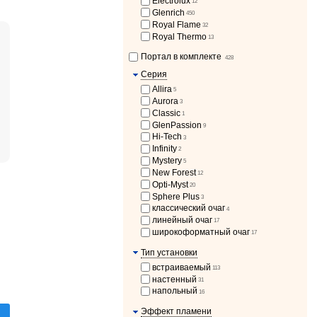
Electrolux
12
Glenrich
450
Royal Flame
32
Royal Thermo
13
Портал в комплекте
428
Серия
Allira
5
Aurora
3
Classic
1
GlenPassion
9
Hi-Tech
3
Infinity
2
Mystery
5
New Forest
12
Opti-Myst
20
Sphere Plus
3
классический очаг
4
линейный очаг
17
широкоформатный очаг
17
Тип установки
встраиваемый
113
настенный
31
напольный
16
Эффект пламени