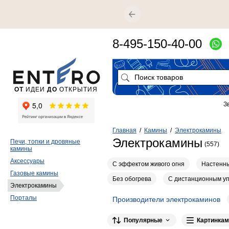
8-495-150-40-00
ОТ
ИДЕИ
ДО
ОТКРЫТИЯ
З
Главная
/
Камины
/
Электрокамины
Электрокамины
Печи, топки и дровяные
(557)
камины
Аксессуары
С эффектом живого огня
Настенн
Газовые камины
Без обогрева
С дистанционным у
Электрокамины
Порталы
Производители электрокаминов
Популярные
Картинкам