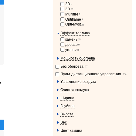
2D
8
3D
28
Multifire
3
Optiflame
9
Opti-Myst
22
Эффект топлива
камень
15
дрова
297
уголь
248
Мощность обогрева
Без обогрева
17
Пульт дистанционного управления
304
Увлажнение воздуха
e
Очистка воздуха
Ширина
Глубина
Высота
Вес
Цвет камина