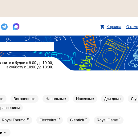
Корзина
О ком
воните в будни с 9:00 до 19:00,
в субботу с 10:00 до 18:00.
ые
Встроенные
Напольные
Навесные
Для дома
С у
правлением
Royal Thermo
13
Electrolux
12
Glenrich
2
Royal Flame
1
и