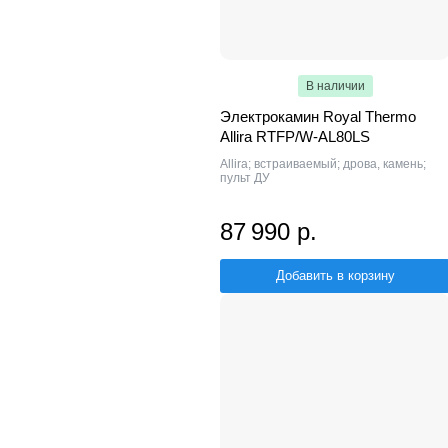
В наличии
Электрокамин Royal Thermo
Allira RTFP/W-AL80LS
Allira; встраиваемый; дрова, камень;
пульт ДУ
87 990 р.
Добавить в корзину