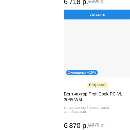
6 718 р.
8 398 р.
Заказать
Суперцена −18%
Под заказ
Вентилятор Profi Cook PC-VL
3065 WM
традиционный; напольный;
серебристый
6 870 р.
8 378 р.