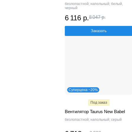
безлопастной; напольный; белый,
черный
6 116 р.
8 047 р.
Заказать
Суперцена −20%
Под заказ
Вентилятор Taurus New Babel
безлопастной; напольный; серый