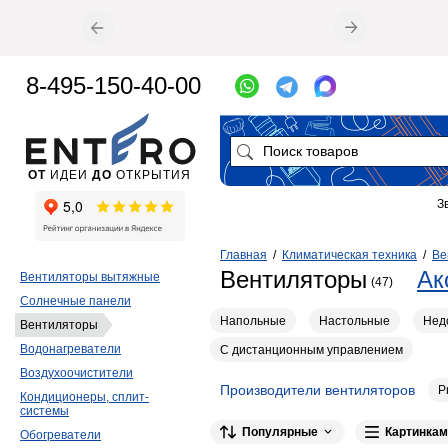
8-495-150-40-00
ОТ
ИДЕИ
ДО
ОТКРЫТИЯ
З
Главная
/
Климатическая техника
/
Ве
Вентиляторы
Ак
Вентиляторы вытяжные
(47)
Солнечные панели
Напольные
Настольные
Нед
Вентиляторы
Водонагреватели
С дистанционным управлением
Воздухоочистители
Производители вентиляторов
P
Кондиционеры, сплит-
системы
Black+Decker
7
BETTOSERB
6
Популярные
Картинкам
Обогреватели
1
1