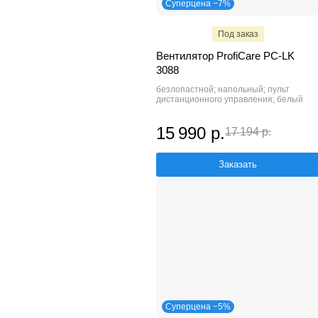
Суперцена −7%
Под заказ
Вентилятор ProfiCare PC-LK
3088
безлопастной; напольный; пульт
дистанционного управления; белый
15 990 р.
17 194 р.
Заказать
Суперцена −5%