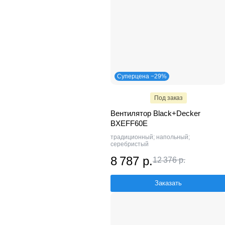
Суперцена −29%
Под заказ
Вентилятор Black+Decker
BXEFF60E
традиционный; напольный;
серебристый
8 787 р.
12 376 р.
Заказать