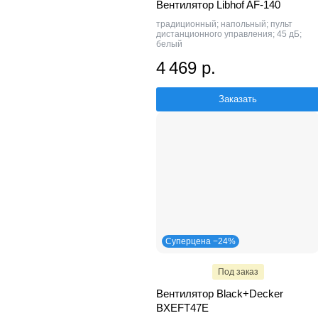
Вентилятор Libhof AF-140
традиционный; напольный; пульт
дистанционного управления; 45 дБ;
белый
4 469 р.
Заказать
Суперцена −24%
Под заказ
Вентилятор Black+Decker
BXEFT47E