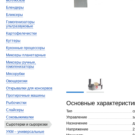
моллюсков
Блендеры
Бликсеры
Гомогенизаторы
ультразвуковые
Картофелечистки
Куттеры
Кухонные процессоры
Миксеры планетарные
Миксеры ручные,
гомогенизаторы
Мясорубки
Овощерезки
Открывалки для консервов
Протирочные машины
Основные характеристи
Рыбочистки
Слайсеры
Тип
с
Соковыжималки
Управление
э
Назначение
д
Сыротерки и сырорезки
Напряжение
2
УКМ – универсальные