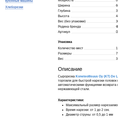
Мощность
0
кухонные машины
Ширина
6
Хлеборезки
Глубина
3
Высота
4
Вес (без упаковки)
3
Родина бренда
Ф
Артикул
D
Упаковка
Количество мест
1
Размеры
7
Вес
3
Описание
Сырорезка
Koneteollisuus Oy (KT) De L
торговли для быстрой нарезки головок
автоматическими функциями возврата 
нержавеющей стали.
Характеристики:
Максимальный размер нарезаемог
Время нарезки: от 1 до 2 сек.
Диаметр струны: от 0,5 до 1 мм