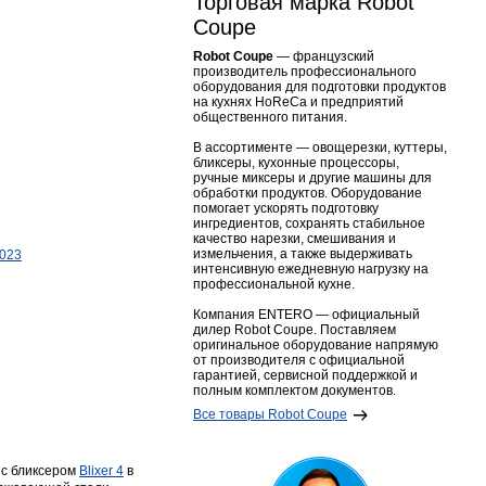
Торговая марка Robot
Coupe
Robot Coupe
— французский
производитель профессионального
оборудования для подготовки продуктов
на кухнях HoReCa и предприятий
общественного питания.
В ассортименте — овощерезки, куттеры,
бликсеры, кухонные процессоры,
ручные миксеры и другие машины для
обработки продуктов. Оборудование
помогает ускорять подготовку
ингредиентов, сохранять стабильное
качество нарезки, смешивания и
измельчения, а также выдерживать
2023
интенсивную ежедневную нагрузку на
профессиональной кухне.
Компания ENTERO — официальный
дилер Robot Coupe. Поставляем
оригинальное оборудование напрямую
от производителя с официальной
гарантией, сервисной поддержкой и
полным комплектом документов.
Все товары Robot Coupe
 с бликсером
Blixer 4
в