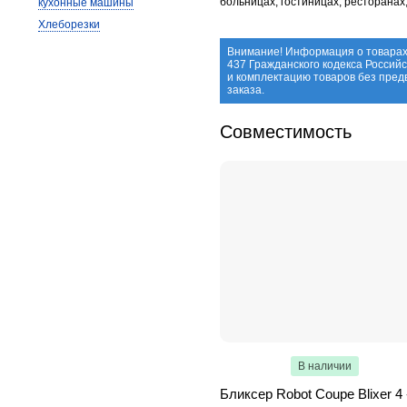
больницах, гостиницах, ресторанах
кухонные машины
Хлеборезки
Внимание! Информация о товарах
437 Гражданского кодекса Россий
и комплектацию товаров без пре
заказа.
Совместимость
В наличии
Бликсер Robot Coupe Blixer 4 