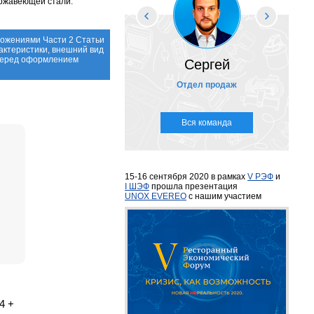
ержавеющей стали.
ложениями Части 2 Статьи
актеристики, внешний вид
 перед оформлением
Сергей
Отдел продаж
Вся команда
15-16 сентября 2020 в рамках
V РЭФ
и
I ШЭФ
прошла презентация
UNOX EVEREO
с нашим участием
4 +