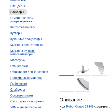
моллюсков
Блендеры
Бликсеры
Гомогенизаторы
ультразвуковые
Картофелечистки
Куттеры
Кухонные процессоры
Миксеры планетарные
Миксеры ручные,
гомогенизаторы
Мясорубки
Овощерезки
Открывалки для консервов
Протирочные машины
Рыбочистки
Слайсеры
Соковыжималки
Описание
Сыротерки и сырорезки
Нож
Robot Coupe 27449
с мелкими 
УКМ – универсальные