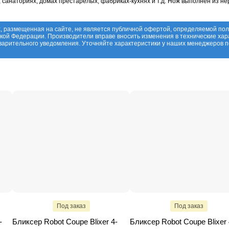
, санаториях, домах престарелых, фабриках-кухнях и т.д. Нож выполнен из н
, размещенная на сайте, не является публичной офертой, определяемой по
ской Федерации. Производители вправе вносить изменения в технические хар
дварительного уведомления. Уточняйте характеристики у наших менеджеров
Под заказ
Под заказ
-
Бликсер Robot Coupe Blixer 4-
Бликсер Robot Coupe Blixer 