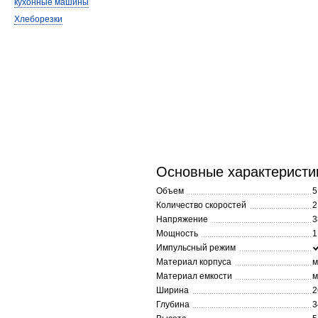
кухонные машины
Хлеборезки
Основные характеристи
Объем
5
Количество скоростей
2
Напряжение
3
Мощность
1
Импульсный режим
Материал корпуса
м
Материал емкости
м
Ширина
2
Глубина
3