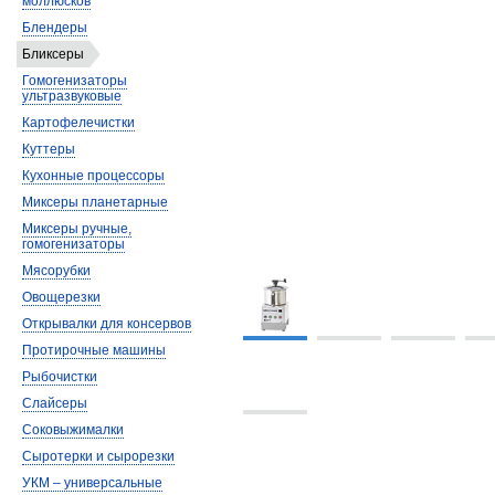
моллюсков
Блендеры
Бликсеры
Гомогенизаторы
ультразвуковые
Картофелечистки
Куттеры
Кухонные процессоры
Миксеры планетарные
Миксеры ручные,
гомогенизаторы
Мясорубки
Овощерезки
Открывалки для консервов
Протирочные машины
Рыбочистки
Слайсеры
Соковыжималки
Сыротерки и сырорезки
УКМ – универсальные