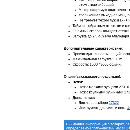
Смонтирован на шарикоподшип
отсутствие вибраций
Мотор напрямую подключен к в
Увеличенная выходная мощно
Не требует техобслуживания:
Таймер с обратным отсчетом и с
Съемный скребок очищает стенки 
Загрузка до 2/3 объема благодар
Дополнительные характеристики:
Производительность порций весом 0
Максимальная загрузка: 3,8 кг
Скорость: 1500 / 3000 об/мин.
Опции (заказываются отдельно):
Ножи:
Нож с мелкими зубцами 27310
Нож с крупными зубчиками 27
Дополнения:
Доп.чаша в сборе
27322
Инструмент для чистки ножа
4
Внимание! Информация о товарах, ра
определяемой положениями Части 2 С