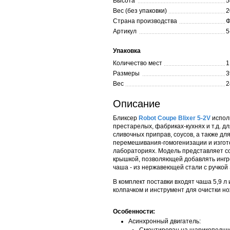
Высота
5
Вес (без упаковки)
2
Страна производства
Ф
Артикул
5
Упаковка
Количество мест
1
Размеры
3
Вес
2
Описание
Бликсер
Robot Coupe Blixer 5-2V
​испол
престарелых, фабриках-кухнях и т.д. д
сливочных приправ, соусов, а также дл
перемешивания-гомогенизации и изгото
лабораториях. Модель представляет со
крышкой, позволяющей добавлять ингр
чаша - из нержавеющей стали с ручкой 
В комплект поставки входят чаша 5,9 
колпачком и инструмент для очистки но
Особенности:
Асинхронный двигатель: