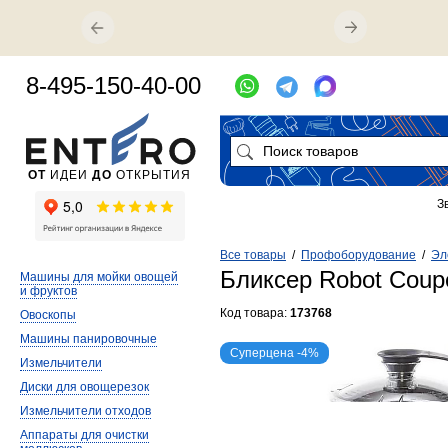
8-495-150-40-00
ОТ
ИДЕИ
ДО
ОТКРЫТИЯ
З
Все товары
/
Профоборудование
/
Эл
Бликсер Robot Coupe
Машины для мойки овощей
и фруктов
Код товара:
173768
Овоскопы
Машины панировочные
Суперцена -4%
Измельчители
Диски для овощерезок
Измельчители отходов
Аппараты для очистки