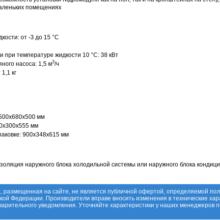
маленьких помещениях
ости: от -3 до 15 °С
и при температуре жидкости 10 °С: 38 кВт
3
ого насоса: 1,5 м
/ч
1,1 кг
500х680х500 мм
70х300х555 мм
паковке: 900х348х615 мм
оляция наружного блока холодильной системы или наружного блока кондиц
, размещенная на сайте, не является публичной офертой, определяемой по
ской Федерации. Производители вправе вносить изменения в технические хар
дварительного уведомления. Уточняйте характеристики у наших менеджеров