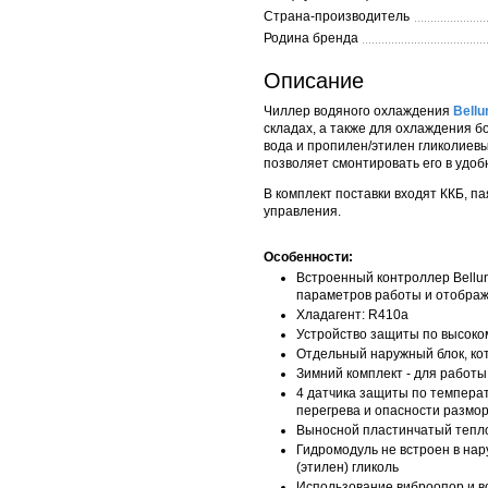
Страна-производитель
Родина бренда
Описание
Чиллер водяного охлаждения
Bellu
складах, а также для охлаждения б
вода и пропилен/этилен гликолиев
позволяет смонтировать его в удоб
В комплект поставки входят ККБ, 
управления.
Особенности:
Встроенный контроллер Bellu
параметров работы и отображ
Хладагент: R410а
Устройство защиты по высок
Отдельный наружный блок, ко
Зимний комплект - для 
4 датчика защиты по температ
перегрева и опасности размо
Выносной пластинчатый тепло
Гидромодуль не встроен в нар
(этилен) гликоль
Использование виброопор и во