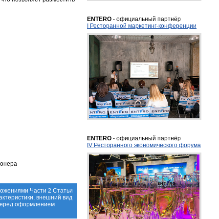
ENTERO
- официальный партнёр
I Ресторанной маркетинг-конференции
ENTERO
- официальный партнёр
IV Ресторанного экономического форума
ионера
ложениями Части 2 Статьи
актеристики, внешний вид
 перед оформлением