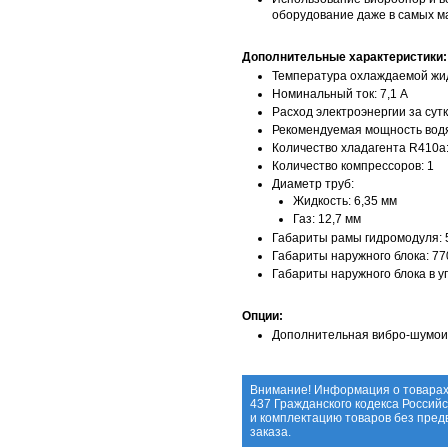
оборудование даже в самых 
Дополнительные характеристики:
Температура охлаждаемой жидк
Номинальный ток: 7,1 А
Расход электроэнергии за сутк
Рекомендуемая мощность водян
Количество хладагента R410a: 
Количество компресcоров: 1
Диаметр труб:
Жидкость: 6,35 мм
Газ: 12,7 мм
Габариты рамы гидромодуля: 
Габариты наружного блока: 7
Габариты наружного блока в у
Опции:
Дополнительная вибро-шумоиз
Внимание! Информация о товарах
437 Гражданского кодекса Россий
и комплектацию товаров без пре
заказа.