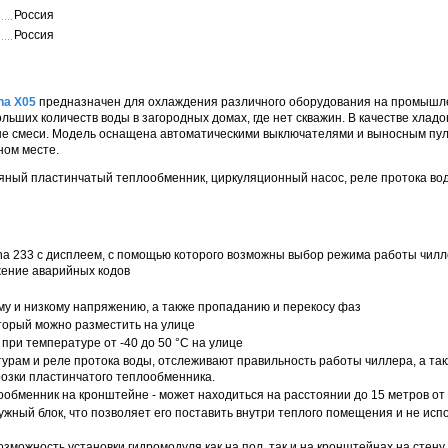
Россия
Россия
na X05
предназначен для охлаждения различного оборудования на промышл
ольших количеств воды в загородных домах, где нет скважин. В качестве хлад
ые смеси. Модель оснащена автоматическими выключателями и выносным пул
ном месте.
паяный пластинчатый теплообменник, циркуляционный насос, реле протока во
na 233 c дисплеем, с помощью которого возможны выбор режима работы чил
ение аварийных кодов
ому и низкому напряжению, а также пропаданию и перекосу фаз
торый можно разместить на улице
работы при температуре от -40 до 50 °С на улице
урам и реле протока воды, отслеживают правильность работы чиллера, а такж
розки пластинчатого теплообменника.
обменник на кронштейне - может находиться на расстоянии до 15 метров от
ужный блок, что позволяет его поставить внутри теплого помещения и не ис
зможность установки гидромодуля как на пол, так и на кронштейнах на стену