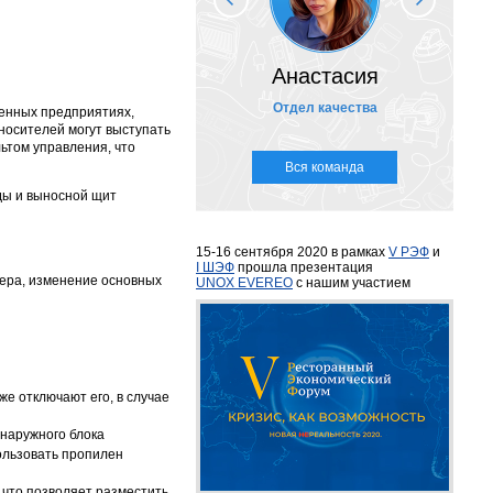
Анастасия
Отдел качества
енных предприятиях,
оносителей могут выступать
ьтом управления, что
Вся команда
ды и выносной щит
15-16 сентября 2020 в рамках
V РЭФ
и
I ШЭФ
прошла презентация
лера, изменение основных
UNOX EVEREO
с нашим участием
е отключают его, в случае
 наружного блока
пользовать пропилен
, что позволяет разместить