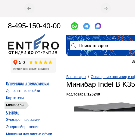
8-495-150-40-00
ОТ
ИДЕИ
ДО
ОТКРЫТИЯ
З
Все товары
/
Оснащение гостиниц и о
Минибар Indel B K3
Ключницы и пенальницы
Депозитные ячейки
Код товара:
126240
Картотеки
Минибары
Сейфы
Электронные замки
Энергосбережение
Машинки для чистки обуви