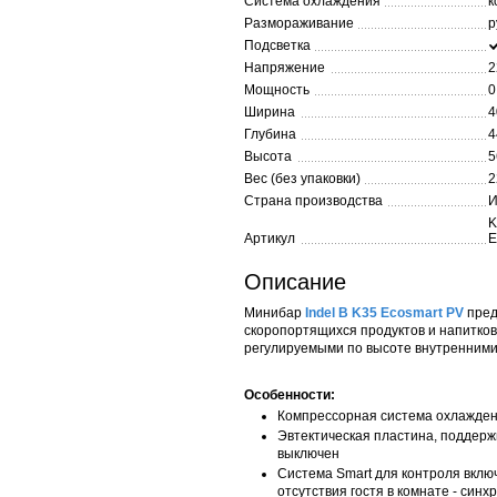
Система охлаждения
к
Размораживание
р
Подсветка
Напряжение
2
Мощность
0
Ширина
4
Глубина
4
Высота
5
Вес (без упаковки)
2
Страна производства
И
K
Артикул
E
Описание
Минибар
Indel B K35 Ecosmart PV
пред
скоропортящихся продуктов и напитков
регулируемыми по высоте внутренними
Особенности:
Компрессорная система охлажде
Эвтектическая пластина, поддерж
выключен
Система Smart для контроля вклю
отсутствия гостя в комнате - син