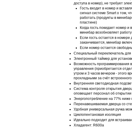
доступа в номер), не требует эле
Гость входит в номер и встав
сигнал системе Smart о том, ч
работать (продукты в минибар
пластине)
Когда гость покидает номер и 
минибар возобновляет работу
Если гость остается в номере 
заканчивается, минибар включ
Если номер остается свободн
Специальный переключатель для 
Электронный таймер для установки
Возможность программирования в
управления (приобретается отдел
утром и 3 часов вечером - этого 
прохладными за счёт встроенного
Внутренняя светодиодная подсве
Система контроля открытия дверц
оповещает персонал об открытии
Энергопотребление на 77% ниже 
Перенавешиваемая дверца со ст
Удобная универсальная ручка мож
Циклопентановая изоляция
Идеально подходит для встраива
​Хладагент: R600a