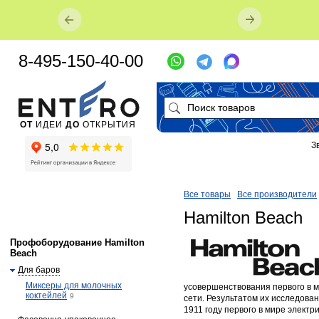
8-495-150-40-00
ОТ
ИДЕИ
ДО
ОТКРЫТИЯ
З
Все товары
Все производители
Hamilton Beach
Профоборудование Hamilton
Beach
Для баров
Миксеры для молочных
усовершенствования первого в м
коктейлей
9
сети. Результатом их исследова
1911 году первого в мире электри