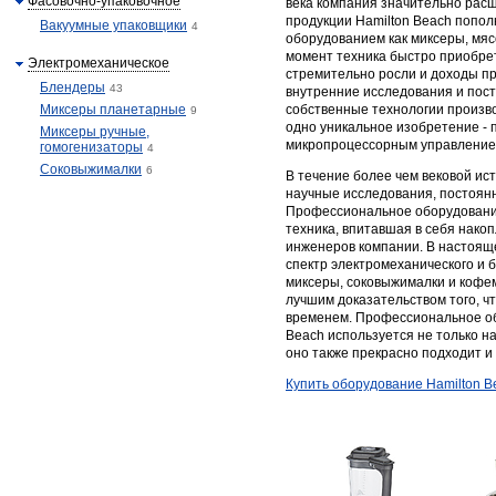
Фасовочно-упаковочное
века компания значительно рас
продукции Hamilton Beach попо
Вакуумные упаковщики
4
оборудованием как миксеры, мяс
момент техника быстро приобрет
Электромеханическое
стремительно росли и доходы п
Блендеры
43
внутренние исследования и пост
Миксеры планетарные
собственные технологии произво
9
одно уникальное изобретение - 
Миксеры ручные,
микропроцессорным управление
гомогенизаторы
4
Соковыжималки
6
В течение более чем вековой ис
научные исследования, постоян
Профессиональное оборудование
техника, впитавшая в себя нак
инженеров компании. В настоящ
спектр электромеханического и 
миксеры, соковыжималки и кофе
лучшим доказательством того, 
временем. Профессиональное об
Beach используется не только н
оно также прекрасно подходит и
Купить оборудование Hamilton B