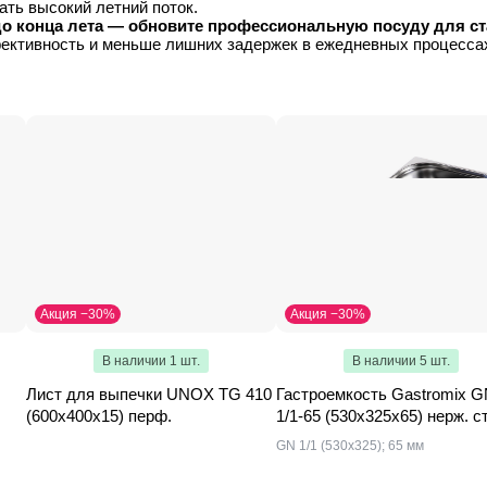
ать высокий летний поток.
о конца лета — обновите профессиональную посуду для ст
ктивность и меньше лишних задержек в ежедневных процесса
Акция −30%
Акция −30%
В наличии 1 шт.
В наличии 5 шт.
Лист для выпечки UNOX TG 410
Гастроемкость Gastromix 
(600x400x15) перф.
1/1-65 (530х325х65) нерж. с
GN 1/1 (530х325); 65 мм