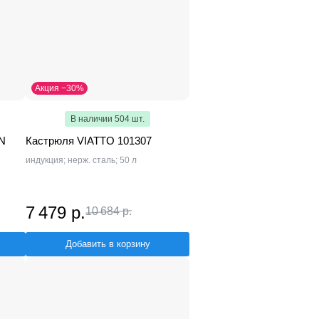
Акция −30%
В наличии 504 шт.
GN
Кастрюля VIATTO 101307
индукция; нерж. сталь; 50 л
7 479 р.
10 684 р.
Добавить в корзину