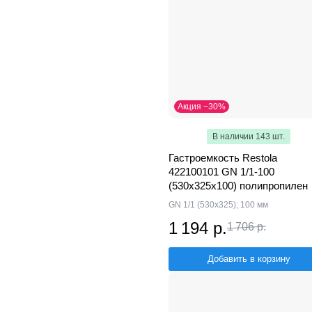
Акция −30%
В наличии 143 шт.
Гастроемкость Restola
422100101 GN 1/1-100
(530х325х100) полипропилен
GN 1/1 (530х325); 100 мм
1 194 р.
1 706 р.
Добавить в корзину