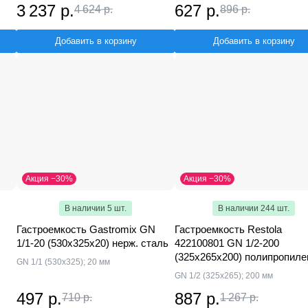
3 237 р.
627 р.
4 624 р.
896 р.
Добавить в корзину
Добавить в корзину
Акция −30%
Акция −30%
В наличии 5 шт.
В наличии 244 шт.
Гастроемкость Gastromix GN
Гастроемкость Restola
1/1-20 (530х325х20) нерж. сталь
422100801 GN 1/2-200
(325х265х200) полипропиле
GN 1/1 (530х325); 20 мм
GN 1/2 (325x265); 200 мм
497 р.
887 р.
710 р.
1 267 р.