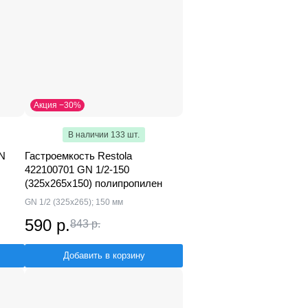
Акция −30%
В наличии 133 шт.
GN
Гастроемкость Restola
422100701 GN 1/2-150
(325х265х150) полипропилен
GN 1/2 (325x265); 150 мм
590 р.
843 р.
Добавить в корзину