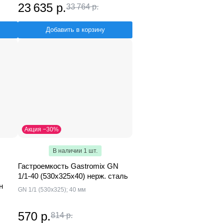
23 635 р.
33 764 р.
Добавить в корзину
Акция −30%
В наличии 1 шт.
Гастроемкость Gastromix GN
1/1-40 (530х325х40) нерж. сталь
н
GN 1/1 (530х325); 40 мм
570 р.
814 р.