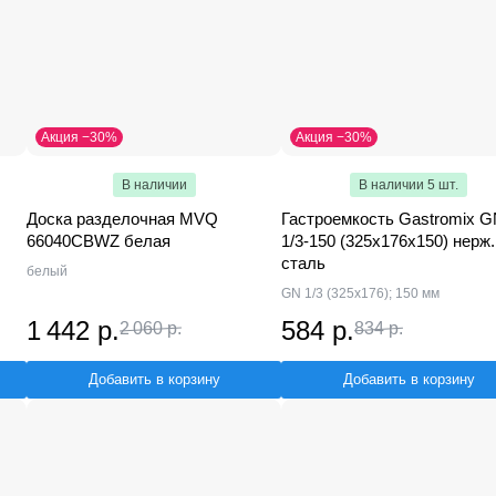
Акция −30%
Акция −30%
В наличии
В наличии 5 шт.
Доска разделочная MVQ
Гастроемкость Gastromix 
66040CBWZ белая
1/3-150 (325х176x150) нерж.
сталь
белый
GN 1/3 (325x176); 150 мм
1 442 р.
584 р.
2 060 р.
834 р.
Добавить в корзину
Добавить в корзину