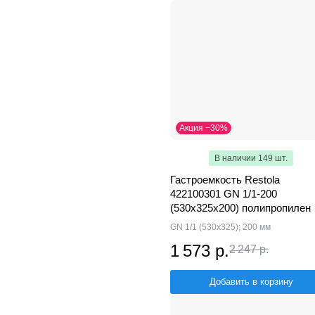
Акция −30%
В наличии 149 шт.
Гастроемкость Restola
422100301 GN 1/1-200
(530x325x200) полипропилен
GN 1/1 (530х325); 200 мм
1 573 р.
2 247 р.
Добавить в корзину