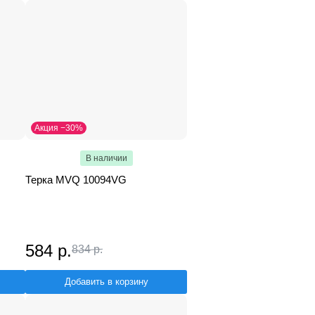
Акция −30%
В наличии
Терка MVQ 10094VG
584 р.
834 р.
Добавить в корзину