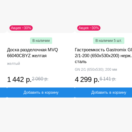
Акция −30%
Акция −30%
В наличии
В наличии 5 шт.
Доска разделочная MVQ
Гастроемкость Gastromix 
66040CBYZ желтая
2/1-200 (650х530х200) нерж.
сталь
желтый
GN 2/1 (650x530); 200 мм
1 442 р.
4 299 р.
2 060 р.
6 141 р.
Добавить в корзину
Добавить в корзину