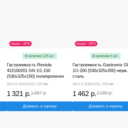
Акция −30%
Акция −30%
В наличии 125 шт.
В наличии 5 шт.
Гастроемкость Restola
Гастроемкость Gastromix 
422100201 GN 1/1-150
1/1-200 (530х325х200) нерж.
(530х325х150) полипропилен
сталь
GN 1/1 (530х325); 150 мм
GN 1/1 (530х325); 200 мм
1 321 р.
1 462 р.
1 887 р.
2 089 р.
Добавить в корзину
Добавить в корзину