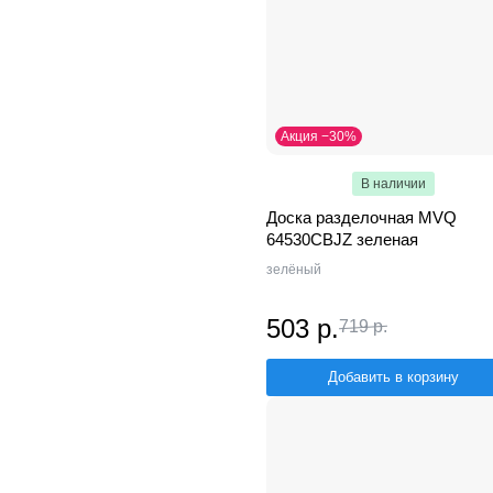
Акция −30%
В наличии
Доска разделочная MVQ
64530CBJZ зеленая
зелёный
503 р.
719 р.
Добавить в корзину