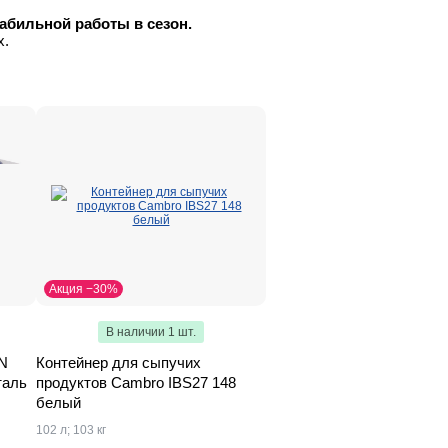
абильной работы в сезон.
х.
Акция −30%
В наличии 1 шт.
GN
Контейнер для сыпучих
таль
продуктов Cambro IBS27 148
белый
102 л; 103 кг