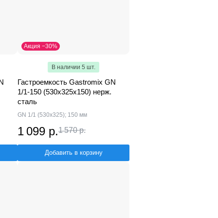
Акция −30%
В наличии 5 шт.
GN
Гастроемкость Gastromix GN
1/1-150 (530х325х150) нерж.
сталь
GN 1/1 (530х325); 150 мм
1 099 р.
1 570 р.
Добавить в корзину