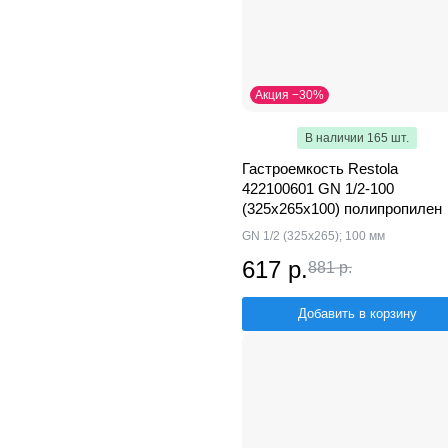
Акция −30%
В наличии 165 шт.
Гастроемкость Restola
422100601 GN 1/2-100
(325x265x100) полипропилен
GN 1/2 (325x265); 100 мм
617 р.
881 р.
Добавить в корзину