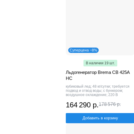
Суперцена −8%
В наличии 19 шт.
Льдогенератор Brema CB 425A
HC
кубиковый лед; 48 кг/сутки; требуется
подвод и отвод воды; с бункером;
воздушное охлаждение; 220 В
164 290 р.
178 576 р.
Добавить в корзину