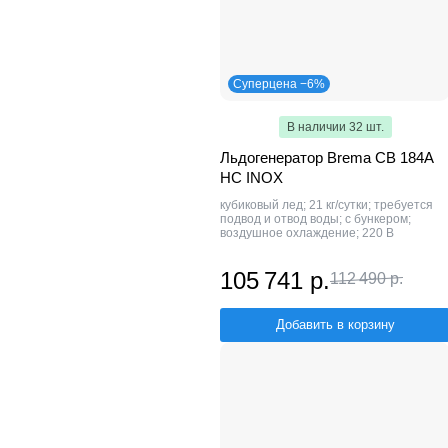
Суперцена −6%
В наличии 32 шт.
Льдогенератор Brema CB 184A
HC INOX
кубиковый лед; 21 кг/сутки; требуется
подвод и отвод воды; с бункером;
воздушное охлаждение; 220 В
105 741 р.
112 490 р.
Добавить в корзину