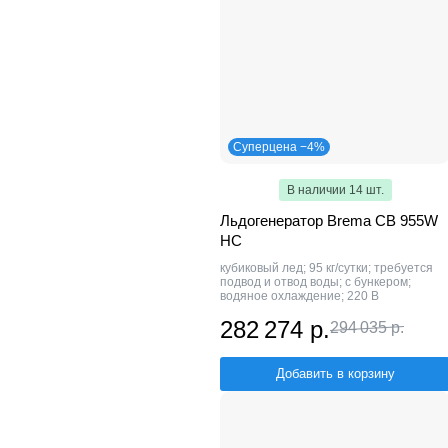
Суперцена −4%
В наличии 14 шт.
Льдогенератор Brema CB 955W
HC
кубиковый лед; 95 кг/сутки; требуется
подвод и отвод воды; с бункером;
водяное охлаждение; 220 В
282 274 р.
294 035 р.
Добавить в корзину