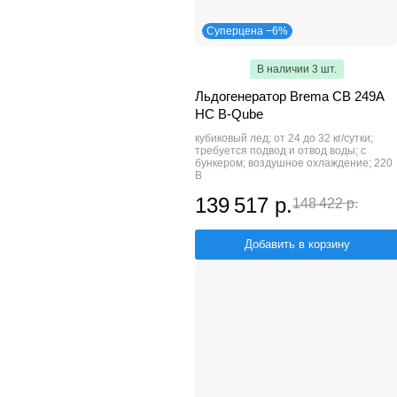
Суперцена −6%
В наличии 3 шт.
Льдогенератор Brema CB 249A
HC B-Qube
кубиковый лед; от 24 до 32 кг/сутки;
требуется подвод и отвод воды; с
бункером; воздушное охлаждение; 220
В
139 517 р.
148 422 р.
Добавить в корзину